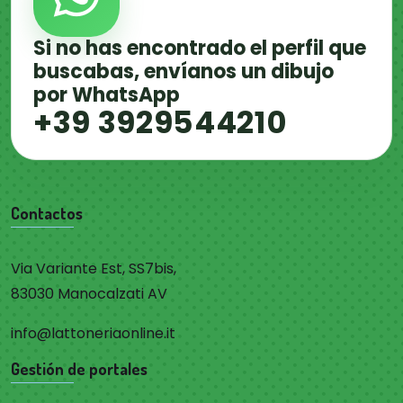
Si no has encontrado el perfil que
buscabas, envíanos un dibujo
por WhatsApp
+39 3929544210
Contactos
Via Variante Est, SS7bis,
83030 Manocalzati AV
info@lattoneriaonline.it
Gestión de portales