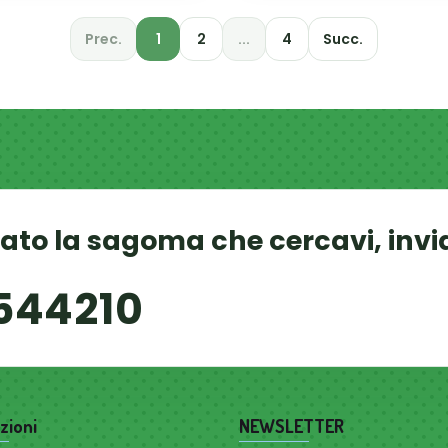
Prec.
1
2
...
4
Succ.
vato la sagoma che cercavi, invi
544210
zioni
NEWSLETTER