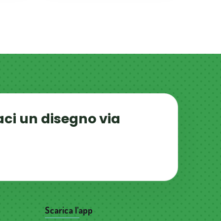
aci un disegno via
Scarica l'app