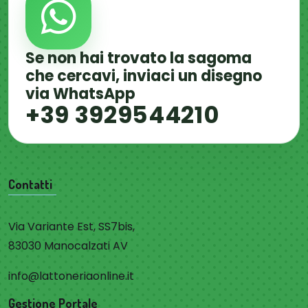
Se non hai trovato la sagoma
che cercavi, inviaci un disegno
via WhatsApp
+39 3929544210
Contatti
Via Variante Est, SS7bis,
83030 Manocalzati AV
info@lattoneriaonline.it
Gestione Portale