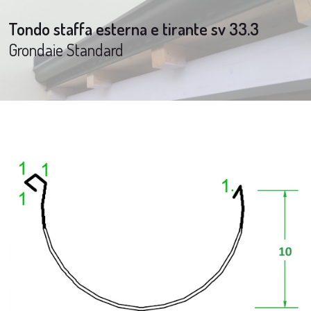
Tondo staffa esterna e tirante sv 33.3
Grondaie Standard