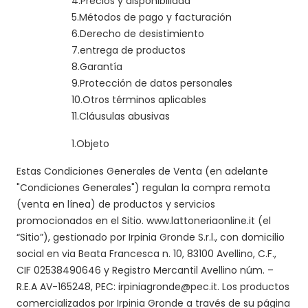
4.
Precios y disponibilidad
5.
Métodos de pago y facturación
6.
Derecho de desistimiento
7.
entrega de productos
8.
Garantía
9.
Protección de datos personales
10.
Otros términos aplicables
11.
Cláusulas abusivas
1.
Objeto
Estas Condiciones Generales de Venta (en adelante
"Condiciones Generales") regulan la compra remota
(venta en línea) de productos y servicios
promocionados en el Sitio.
www.lattoneriaonline.it
(el
“Sitio”), gestionado por Irpinia Gronde S.r.l., con domicilio
social en via Beata Francesca n. 10, 83100 Avellino, C.F.,
CIF 02538490646 y Registro Mercantil Avellino núm. –
R.E.A AV-165248, PEC: irpiniagronde@pec.it. Los productos
comercializados por Irpinia Gronde a través de su página