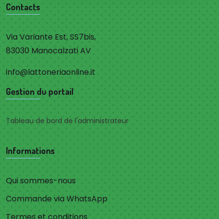
Contacts
Via Variante Est, SS7bis,
83030 Manocalzati AV
info@lattoneriaonline.it
Gestion du portail
Tableau de bord de l'administrateur
Informations
Qui sommes-nous
Commande via WhatsApp
Termes et conditions