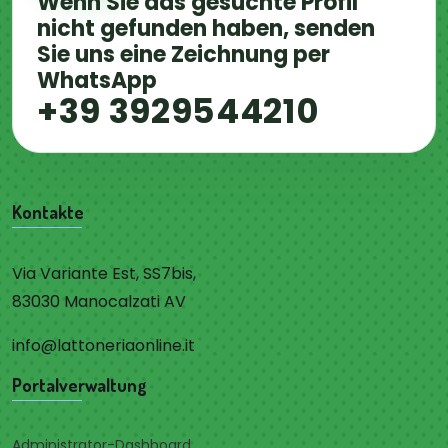
Wenn Sie das gesuchte Profil
nicht gefunden haben, senden
Sie uns eine Zeichnung per
WhatsApp
+39 3929544210
Kontakte
Via Variante Est, SS7bis,
83030 Manocalzati AV
info@lattoneriaonline.it
Portalverwaltung
Administrator-Dashboard