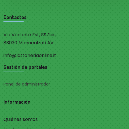
Contactos
Via Variante Est, SS7bis,
83030 Manocalzati AV
info@lattoneriaonline.it
Gestión de portales
Panel de administrador
Información
Quiénes somos