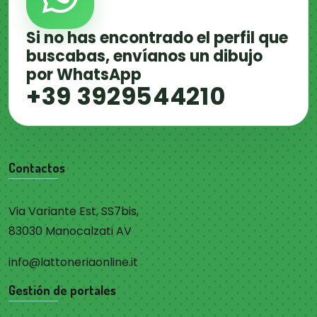
Si no has encontrado el perfil que
buscabas, envíanos un dibujo
por WhatsApp
+39 3929544210
Contactos
Via Variante Est, SS7bis,
83030 Manocalzati AV
info@lattoneriaonline.it
Gestión de portales