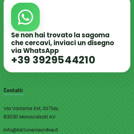
Se non hai trovato la sagoma
che cercavi, inviaci un disegno
via WhatsApp
+39 3929544210
Contatti
Via Variante Est, SS7bis,
83030 Manocalzati AV
info@lattoneriaonline.it