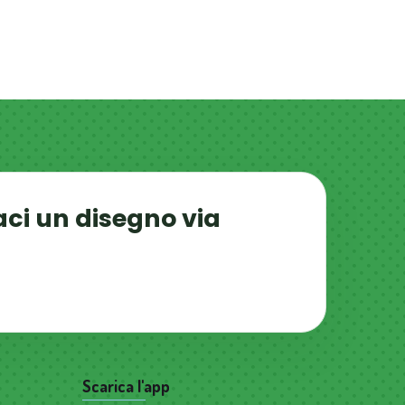
aci un disegno via
Scarica l'app