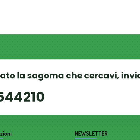
vato la sagoma che cercavi, invi
544210
zioni
NEWSLETTER