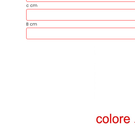
c cm
B cm