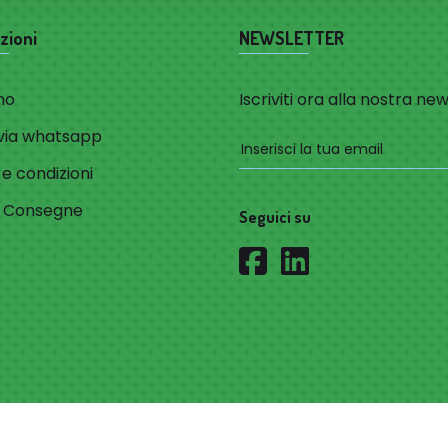
zioni
NEWSLETTER
mo
Iscriviti ora alla nostra ne
via whatsapp
 e condizioni
e Consegne
Seguici su
Privacy Policy