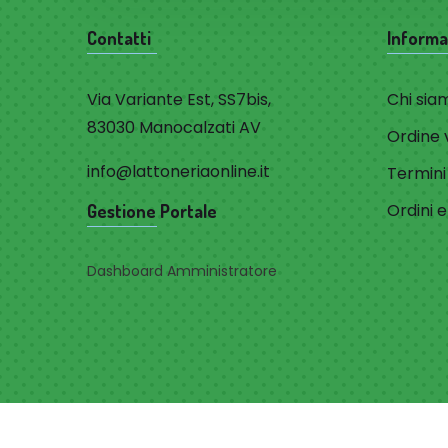
Contatti
Informa
Via Variante Est, SS7bis,
Chi sia
83030 Manocalzati AV
Ordine 
info@lattoneriaonline.it
Termini
Ordini 
Gestione Portale
Dashboard Amministratore