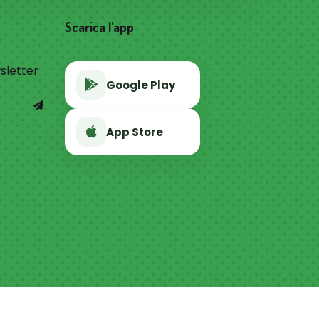
Scarica l'app
wsletter
Google Play
App Store