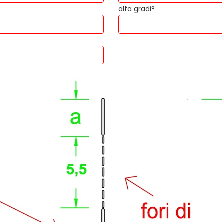
alfa gradi°