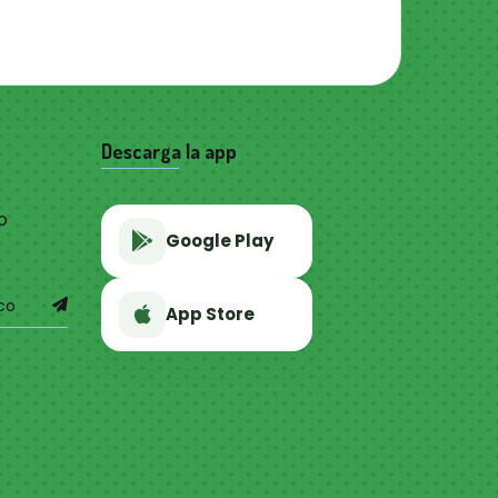
Descarga la app
o
Google Play
App Store