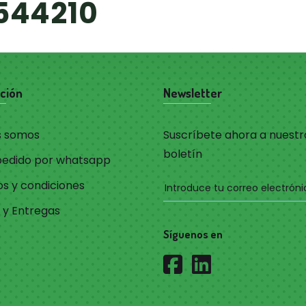
544210
ción
Newsletter
s somos
Suscríbete ahora a nuestr
boletín
pedido por whatsapp
s y condiciones
 y Entregas
Síguenos en