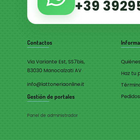
+39 3929
Contactos
Informa
Via Variante Est, SS7bis,
Quiéne
83030 Manocalzati AV
Haz tu 
info@lattoneriaonline.it
Término
Pedidos
Gestión de portales
Panel de administrador