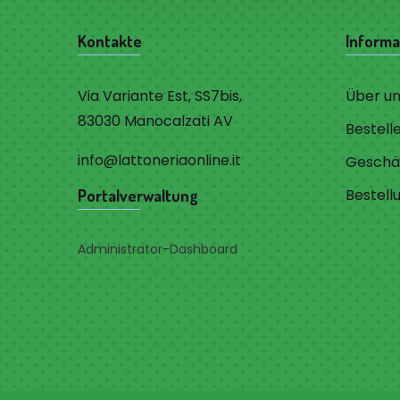
Kontakte
Informa
Via Variante Est, SS7bis,
Über u
83030 Manocalzati AV
Bestell
info@lattoneriaonline.it
Geschä
Bestell
Portalverwaltung
Administrator-Dashboard