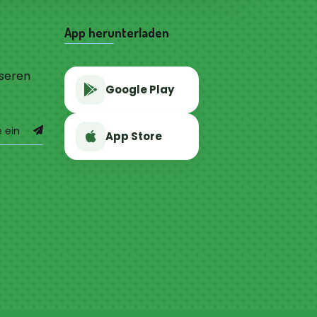
App herunterladen
nseren
Google Play
App Store