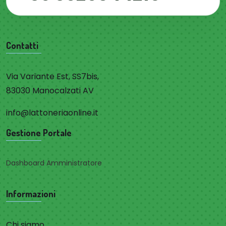
Contatti
Via Variante Est, SS7bis,
83030 Manocalzati AV
info@lattoneriaonline.it
Gestione Portale
Dashboard Amministratore
Informazioni
Chi siamo