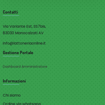
Contatti
Via Variante Est, SS7bis,
83030 Manocalzati AV
info@lattoneriaonline.it
Gestione Portale
Dashboard Amministratore
Informazioni
Chi siamo
Ordine via whatsapp