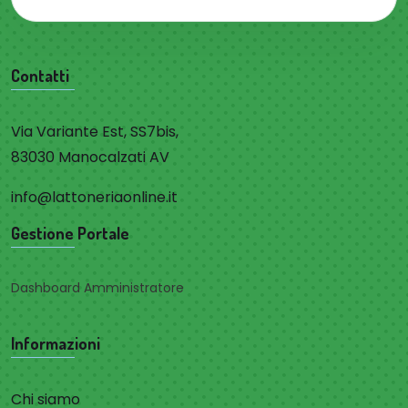
Contatti
Via Variante Est, SS7bis,
83030 Manocalzati AV
info@lattoneriaonline.it
Gestione Portale
Dashboard Amministratore
Informazioni
Chi siamo